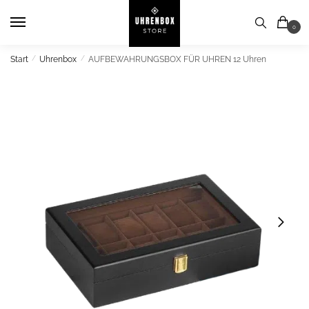
Skip
Skip
to
to
0
navigation
content
Start
/
Uhrenbox
/
AUFBEWAHRUNGSBOX FÜR UHREN 12 Uhren