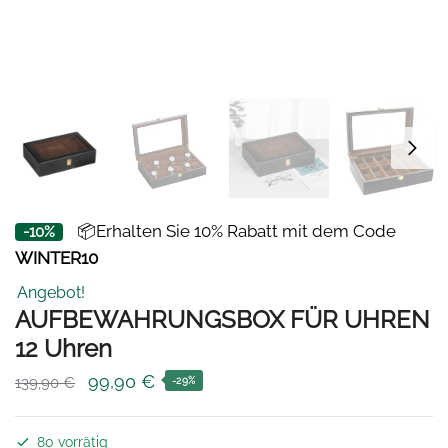
📦Erhalten Sie 10% Rabatt mit dem Code
-10%
WINTER10
Angebot!
AUFBEWAHRUNGSBOX FÜR UHREN
12 Uhren
Ursprünglicher
Aktueller
99,90
€
139,90
€
-29%
Preis
Preis
war:
ist:
80 vorrätig