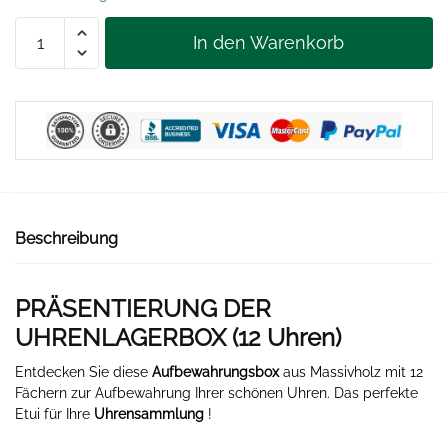
139,90 €
99,90 €.
AUFBEWAHRUNGSBOX
In den Warenkorb
FÜR
UHREN
12
Uhren
Menge
Beschreibung
PRÄSENTIERUNG DER
UHRENLAGERBOX (12 Uhren)
Entdecken Sie diese
Aufbewahrungsbox
aus Massivholz mit 12
Fächern zur Aufbewahrung Ihrer schönen Uhren. Das perfekte
Etui für Ihre
Uhrensammlung
!