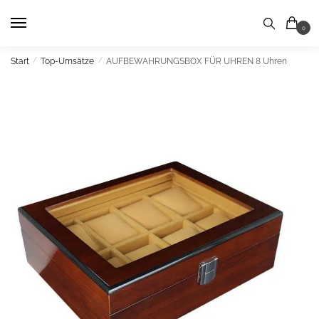
Skip
Skip
to
to
0
navigation
content
Start
/
Top-Umsätze
/
AUFBEWAHRUNGSBOX FÜR UHREN 8 Uhren