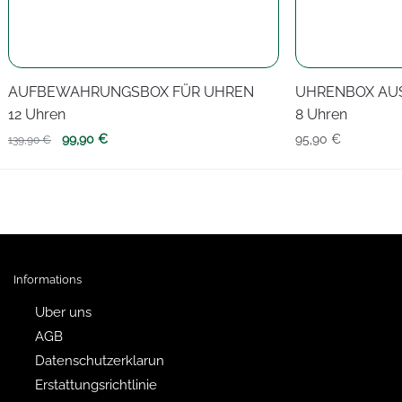
AUFBEWAHRUNGSBOX FÜR UHREN
UHRENBOX AU
12 Uhren
8 Uhren
Ursprünglicher
Aktueller
99,90
€
95,90
€
139,90
€
Preis
Preis
war:
ist:
139,90 €
99,90 €.
Informations
Uber uns
AGB
Datenschutzerklarun
Erstattungsrichtlinie