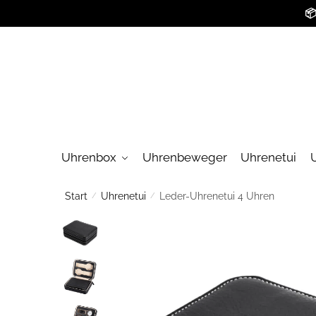
Skip
Skip

to
to
navigation
content
Uhrenbox
Uhrenbeweger
Uhrenetui
Start
/
Uhrenetui
/
Leder-Uhrenetui 4 Uhren