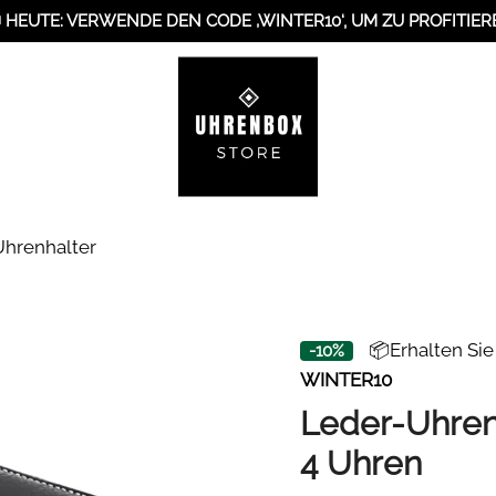
 HEUTE: VERWENDE DEN CODE ‚WINTER10‘, UM ZU PROFITIER
Uhrenhalter
📦Erhalten Si
-10%
WINTER10
Leder-Uhren
4 Uhren