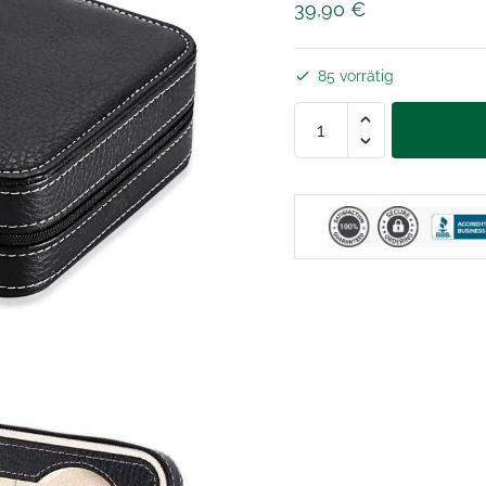
39,90
€
85 vorrätig
Leder-
Uhrenetui
4
Uhren
Menge