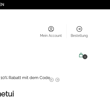
EN
Mein Account
Bestellung
0,00
€
0
e 10% Rabatt mit dem Code
etui