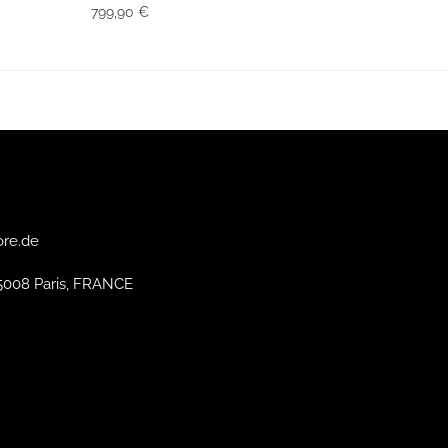
799,90
€
ore.de
75008 Paris, FRANCE