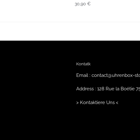
30,90
€
Kontatk
Email : contact@uhrenbox-st
Address : 128 Rue la Boétie 
> Kontaktiere Uns <