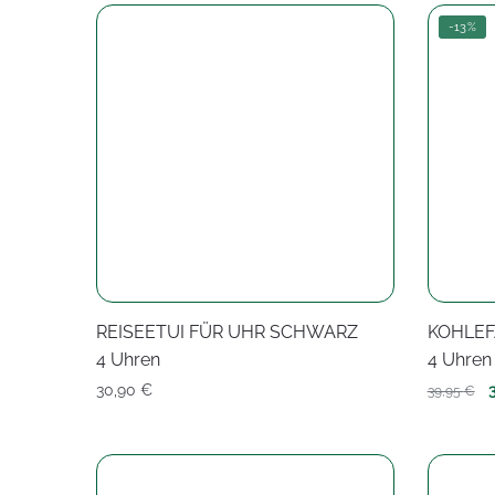
-13%
REISEETUI FÜR UHR SCHWARZ
KOHLE
4 Uhren
4 Uhren
U
30,90
€
39,95
€
P
w
3