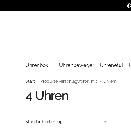
Skip
Skip

to
to
navigation
content
Uhrenbox
Uhrenbeweger
Uhrenetui
Start
/
Produkte verschlagwortet mit „4 Uhren“
4 Uhren