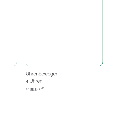
Uhrenbeweger
4 Uhren
1499,90
€