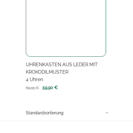
UHRENKASTEN AUS LEDER MIT
KROKODILMUSTER
4 Uhren
Ursprünglicher
Aktueller
59,90
€
69,95
€
Preis
Preis
war:
ist:
69,95 €
59,90 €.