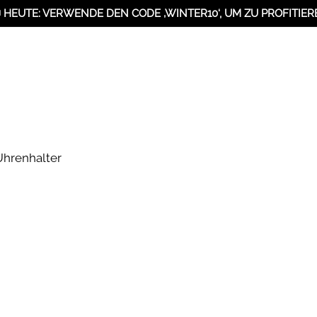
 HEUTE: VERWENDE DEN CODE ‚WINTER10‘, UM ZU PROFITIER
Uhrenhalter